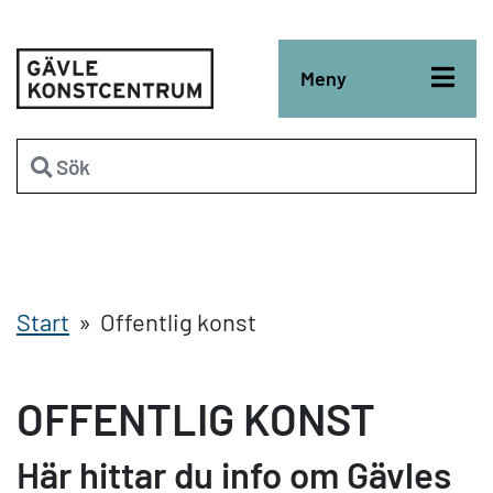
Till sidans navigering
Till sidans innehåll
Meny
Sök
på
gavlekonstcentrum.se
Start
» Offentlig konst
OFFENTLIG KONST
Här hittar du info om Gävles