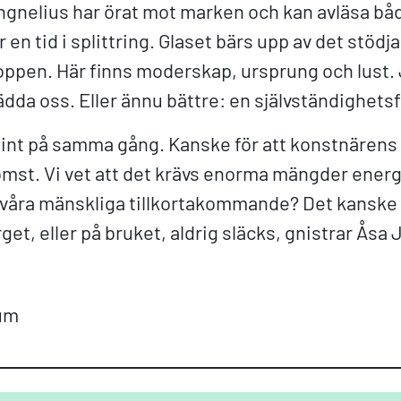
ngnelius har örat mot marken och kan avläsa b
r en tid i splittring. Glaset bärs upp av det stö
roppen. Här finns moderskap, ursprung och lust.
ädda oss. Eller ännu bättre: en självständighetsf
int på samma gång. Kanske för att konstnärens 
mst. Vi vet att det krävs enorma mängder energ
 våra mänskliga tillkortakommande? Det kanske 
et, eller på bruket, aldrig släcks, gnistrar Åsa
rum