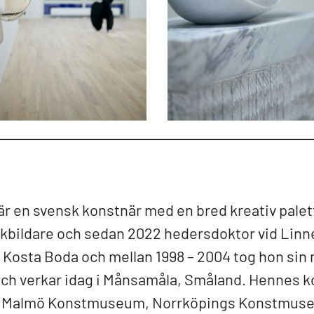
 är en svensk konstnär med en bred kreativ palet
lkbildare och sedan 2022 hedersdoktor vid Linné
 på Kosta Boda och mellan 1998 – 2004 tog hon si
och verkar idag i Månsamåla, Småland. Hennes k
t, Malmö Konstmuseum, Norrköpings Konstmus