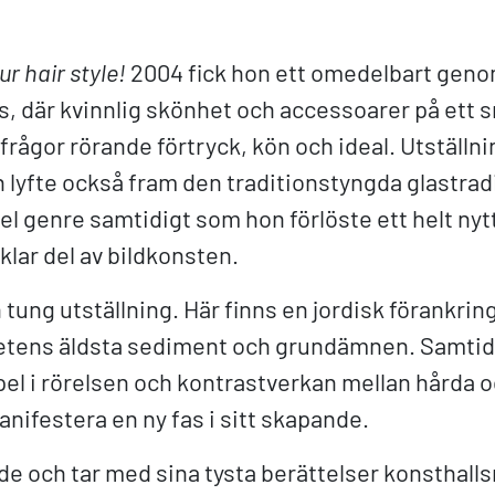
our hair style!
2004 fick hon ett omedelbart geno
, där kvinnlig skönhet och accessoarer på ett sm
i frågor rörande förtryck, kön och ideal. Utställn
 lyfte också fram den traditionstyngda glastradi
l genre samtidigt som hon förlöste ett helt nytt
klar del av bildkonsten.
tung utställning. Här finns en jordisk förankrin
etens äldsta sediment och grundämnen. Samtidi
spel i rörelsen och kontrastverkan mellan hårda
anifestera en ny fas i sitt skapande.
de och tar med sina tysta berättelser konsthall