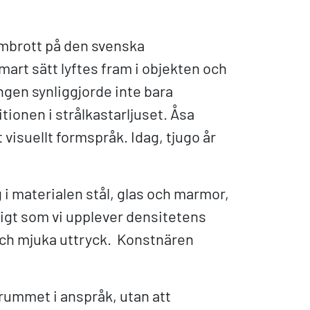
mbrott på den svenska
art sätt lyftes fram i objekten och
ingen synliggjorde inte bara
tionen i strålkastarljuset. Åsa
 visuellt formspråk. Idag, tjugo år
g i materialen stål, glas och marmor,
gt som vi upplever densitetens
 och mjuka uttryck. Konstnären
srummet i anspråk, utan att