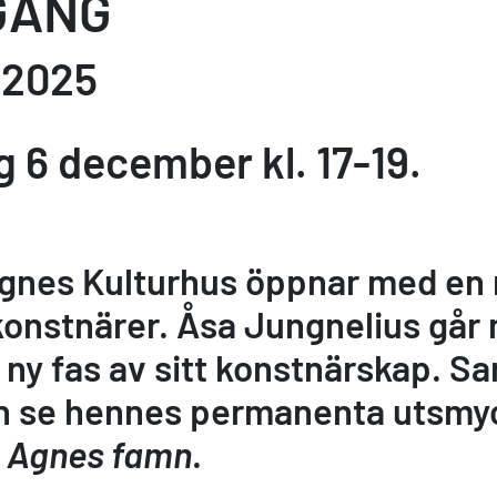
GÅNG
.2025
 6 december kl. 17-19.
Agnes Kulturhus öppnar med en 
konstnärer. Åsa Jungnelius går
n ny fas av sitt konstnärskap. S
n se hennes permanenta utsmyc
h
Agnes famn
.