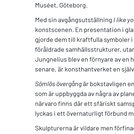
Muséet, Göteborg.
Med sin avgångsutställning
I like y
konstscenen. En presentation i glas
gjorde dem till kraftfulla symboler 
föråldrade samhällsstrukturer, utan
Jungnelius blev en förnyare av en he
senare, är konsthantverket en själv
Sömlös övergång
är bokstavligen en 
som är uppbyggda av några av plan
närvaro finns där ett sfäriskt sam
lyckas i ett övernaturligt förbund m
Skulpturerna är vildare men förfina